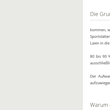
Die Gru
kommen, wäc
Sportstätte
Laien in di
80 bis 90 
ausschließli
Der Aufwan
aufzuwiege
Warum d