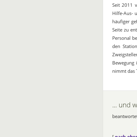
Seit 2011 v
Hilfe-Aus- 
häufiger ge
Seite zu en
Personal be
den Statio
Zweigstelle
Bewegung i
nimmt das T
... und 
beantworte
[
nach obe