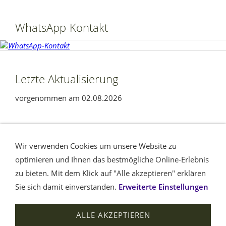
WhatsApp-Kontakt
Letzte Aktualisierung
vorgenommen am 02.08.2026
Ihre Nachricht
Seitenübersicht
Wir verwenden Cookies um unsere Website zu
Datenschutzerklärung nach DSGVO
Impressum /
optimieren und Ihnen das bestmögliche Online-Erlebnis
Haftungsausschluss
Cookies
Am Rande
Barrierefreiheit
zu bieten. Mit dem Klick auf "Alle akzeptieren" erklären
Sie sich damit einverstanden.
Erweiterte Einstellungen
Leben retten im Kreis Euskirchen © Dieter Kabatnik, 2011 -
ALLE AKZEPTIEREN